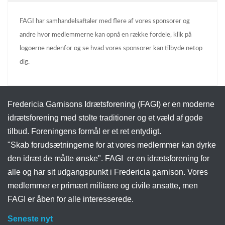
FAGI har samhandelsaftaler med flere af vores sponsorer og
andre hvor medlemmerne kan opnå en række fordele, klik på
logoerne nedenfor og se hvad vores sponsorer kan tilbyde netop
dig.
Fredericia Garnisons Idrætsforening (FAGI) er en moderne
idrætsforening med stolte traditioner og et væld af gode
tilbud. Foreningens formål er et ret entydigt.
"Skab forudsætningerne for at vores medlemmer kan dyrke
den idræt de måtte ønske". FAGI er en idrætsforening for
alle og har sit udgangspunkt i Fredericia garnison. Vores
medlemmer er primært militære og civile ansatte, men
FAGI er åben for alle interesserede.
Seneste nyt