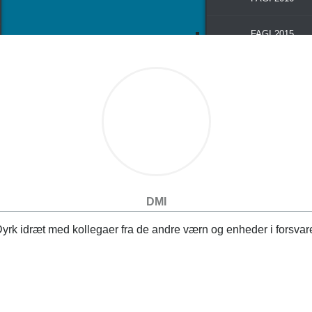
FAGI 2015
Resultater fra DMI
Nyheder fra DMI
Indbydelser
100 års jubilæum
DMI
yrk idræt med kollegaer fra de andre værn og enheder i forsvar