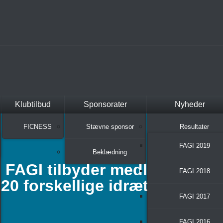
Klubtilbud
Sponsorater
Nyheder
FICNESS
Stævne sponsor
Resultater
FAGI 2019
Beklædning
FAGI tilbyder medlemmerne
FAGI 2018
20 forskellige idrætter at væ
FAGI 2017
FAGI 2016