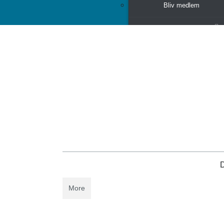
Bliv medlem
Hædersbevisninger
FAGI Hæderskrus
FAGI Hæderspris
DMI Hæderstegn
DMI Emblem
DMI Manchetknapper
D
FFFIF Hædersnål
More
Dokumenter