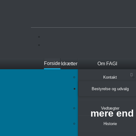
Forside
Idrætter
Om FAGI
Kontakt
Bestyrelse og udvalg
Vedtægter
mere end 
Historie